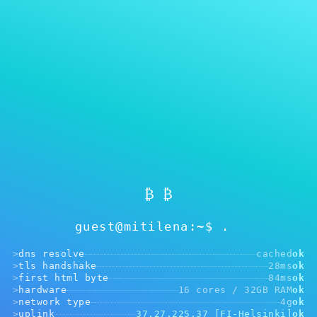
MITILENA WALLET
စကားဝှက် ပြန်သတ်မှတ်မည်
₿ ₿
guest@mitilena:~$
>
dns resolve
cached
ok
>
tls handshake
28ms
ok
>
first html byte
84ms
ok
>
hardware
16 cores / 32GB RAM
ok
>
network type
4g
ok
>
uplink
37.27.225.37 [FI-Helsinki]
ok